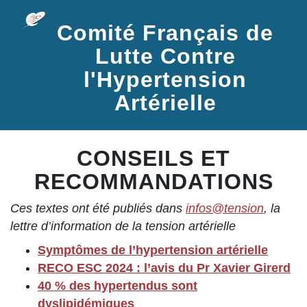
Comité Français de
Lutte Contre
l'Hypertension
Artérielle
CONSEILS ET
RECOMMANDATIONS
Ces textes ont été publiés dans
infos@tension
, la
lettre d’information de la tension artérielle
Symptômes de l’hypertension artérielle
RECO ESC 2024 : l’avis du Pr Xavier Girerd
40 % des hypertendus sont
dyslipidémiques